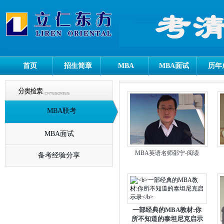
首页
招生简章
MBA
MBA面试
历年
MBA联考
MBA面试
MBA英语名师邵宁-阅读
备考经验分享
一部经典的MBA教材:你
所不知道的泰坦尼克启示